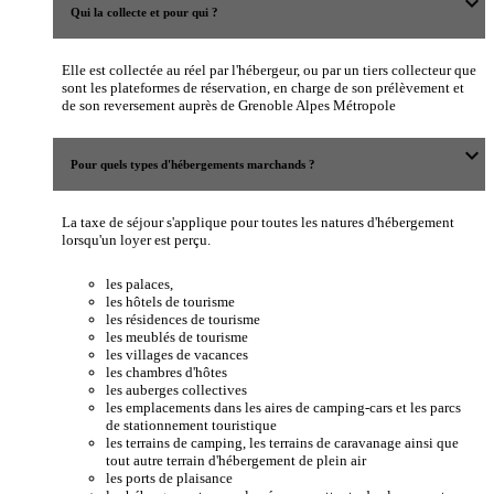
expand_more
Qui la collecte et pour qui ?
Elle est collectée au réel par l'hébergeur, ou par un tiers collecteur que
sont les plateformes de réservation, en charge de son prélèvement et
de son reversement auprès de Grenoble Alpes Métropole
expand_more
Pour quels types d'hébergements marchands ?
La taxe de séjour s'applique pour toutes les natures d'hébergement
lorsqu'un loyer est perçu.
les palaces,
les hôtels de tourisme
les résidences de tourisme
les meublés de tourisme
les villages de vacances
les chambres d'hôtes
les auberges collectives
les emplacements dans les aires de camping-cars et les parcs
de stationnement touristique
les terrains de camping, les terrains de caravanage ainsi que
tout autre terrain d'hébergement de plein air
les ports de plaisance