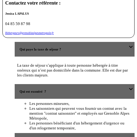
Contactez votre référente :
Jessica LAPALUS
04 85 59 87 98
Hebergeurs@grenoblealpesmetropole.fr
expand_more
Qui paye la taxe de séjour ?
La taxe de séjour s’applique à toute personne hébergée à titre
onéreux qui n’est pas domiciliée dans la commune. Elle est due par
les clients majeurs.
expand_more
Qui est exonéré ?
Les personnes mineures,
Les saisonniers qui peuvent vous fournir un contrat avec la
mention "contrat saisonnier" et employés sur Grenoble Alpes
Métropole,
Les personnes bénéficiant d'un hébergement d'urgence ou
d'un relogement temporaire,