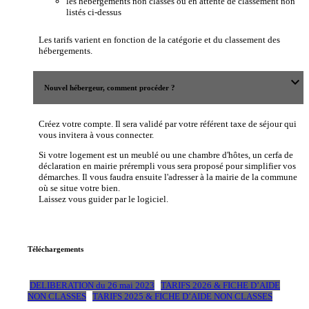
les hébergements non classés ou en attente de classement non
listés ci-dessus
Les tarifs varient en fonction de la catégorie et du classement des
hébergements.
expand_more
Nouvel hébergeur, comment procéder ?
Créez votre compte. Il sera validé par votre référent taxe de séjour qui
vous invitera à vous connecter.
Si votre logement est un meublé ou une chambre d'hôtes, un cerfa de
déclaration en mairie prérempli vous sera proposé pour simplifier vos
démarches. Il vous faudra ensuite l'adresser à la mairie de la commune
où se situe votre bien.
Laissez vous guider par le logiciel.
Téléchargements
DELIBERATION du 26 mai 2023
TARIFS 2026 & FICHE D’AIDE
NON CLASSES
TARIFS 2025 & FICHE D’AIDE NON CLASSES