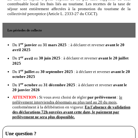
contribuable local les frais liés au tourisme. Les recettes de la taxe de
séjour sont entièrement affectées à la promotion du tourisme de la
collectivité perceptrice (Article L. 2333-27 du CGCT).
Les périodes de collecte
er
Du
1
janvier
au
31 mars 2025
: à déclarer et reverser
avant le 20
avril 2025
er
Du
1
avril
au
30 juin 2025
: à déclarer et reverser
avant le 20 juillet
2025
er
Du
1
juillet
au
30 septembre
2025
: à déclarer et reverser
avant le 20
octobre 2025
er
Du
1
octobre
au
31 décembre 2025
: à déclarer et reverser
avant le
20 janvier 2026
ATTENTION
:
Si vous avez choisi de régler
par prélèvement
:
le
prélèvement interviendra désormais au plus tard au 20 du mois
,
conformément à la délibération en vigueur.
En l'absence de validation
des déclarations 72h ouvrées avant cette date, le paiement par
prélèvement ne sera plus disponible.
Une question ?