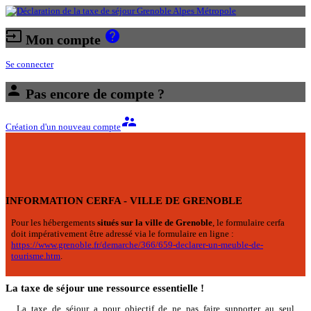
input
help
Mon compte
Se connecter
person
Pas encore de compte ?
supervisor_account
Création d'un nouveau compte
INFORMATION CERFA - VILLE DE GRENOBLE
Pour les hébergements
situés sur la ville de Grenoble
, le formulaire cerfa
doit impérativement être adressé via le formulaire en ligne :
https://www.grenoble.fr/demarche/366/659-declarer-un-meuble-de-
tourisme.htm
.
La taxe de séjour une ressource essentielle !
La taxe de séjour a pour objectif de ne pas faire supporter au seul